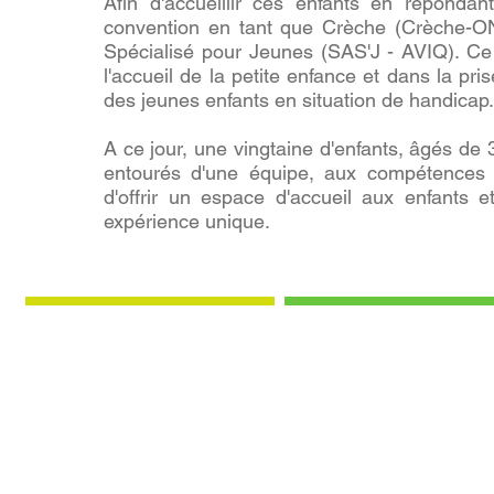
Afin d'accueillir ces enfants en réponda
convention en tant que Crèche (Crèche-ON
Spécialisé pour Jeunes (SAS'J - AVIQ). Ce
l'accueil de la petite enfance et dans la pri
des jeunes enfants en situation de handicap.
A ce jour, une vingtaine d'enfants, âgés de 3
entourés d'une équipe, aux compétences di
d'offrir un espace d'accueil aux enfants 
expérience unique.
Nos missions
Notre histoire
Nous axons notre pratique
C'est en 1990 que, désemparé
sur l'accueil des jeunes enfants,
par le manque d'infrastructure
de leur famille et sur
brabançonnes pouvant accueill
l'inclusion. Au jeune enfant en
les tout jeunes enfants
situation de handicap, nous
handicapés, deux
proposons, en plus, une prise en
kinésithérapeutes et deux
charge thérapeutique, précoce et
familles décident de fonder l'a
pluridisciplinaire proche de ses
Les Lucioles.