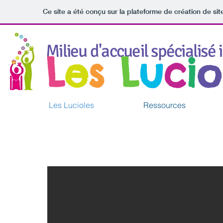
Ce site a été conçu sur la plateforme de création de sit
Milieu d'accueil spécialisé 
L
e
s
L
u
c
i
o
Les Lucioles
Ressources